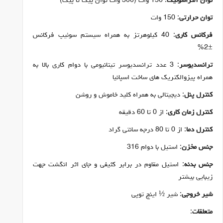
توان آلتراسونیک
: 150 وات (300 وات توان پیک تا پیک)
توان حرارتی
: 150 وات
فرکانس کاری
: 40 کیلوهرتز به همراه سیستم سوئیپ فرکانس
±2%
ترانسدیوسر
: 3 عدد ترانسدیوسر تیتانیومی با دوام کاری بالا به
همراه پیزوالکتریک های ساخت اسپانیا
کنترل پنل
: دیجیتالی به همراه کلید خاموش و روشن
کنترل زمان کاری
: از 0 تا 60 دقیقه
کنترل دما
: از 0 تا 80 درجه سانتی گراد
جنس مخزن
: استیل با دوام 316
جنس بدنه
: استیل مقاوم در برابر کثیفی و جای اثر انگشت جهت
زیبایی بیشتر
شیر خروجی
: شیر ½ اینچ توپی
متعلقات
: